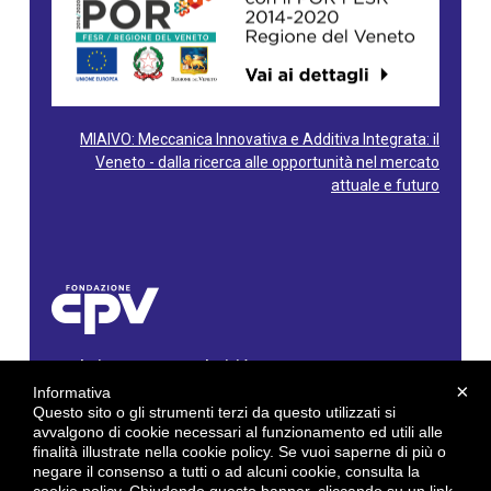
MIAIVO: Meccanica Innovativa e Additiva Integrata: il
Veneto - dalla ricerca alle opportunità nel mercato
attuale e futuro
Fondazione Centro Produttività Veneto
Via Gioacchino Rossini, 60 - 36100 Vicenza - Italy
×
Informativa
Tel. 0444/960500 - Fax 0444/1932220
Questo sito o gli strumenti terzi da questo utilizzati si
C.F. e P. IVA: 02429800242
avvalgono di cookie necessari al funzionamento ed utili alle
finalità illustrate nella cookie policy. Se vuoi saperne di più o
E-mail:
info@cpv.org
negare il consenso a tutti o ad alcuni cookie, consulta la
E-mail certificata PEC:
pec.cpv@legalmail.it