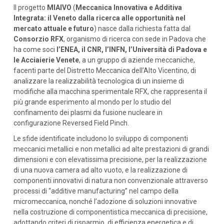
Il progetto
MIAIVO
(
Meccanica Innovativa e Additiva
Integrata: il Veneto dalla ricerca alle opportunità nel
mercato attuale e futuro
) nasce dalla richiesta fatta dal
Consorzio RFX
, organismo di ricerca con sede in Padova che
ha come soci
l’ENEA, il CNR, l’INFN, l’Università di Padova e
le Acciaierie Venete
, a un gruppo di aziende meccaniche,
facenti parte del Distretto Meccanica dell’Alto Vicentino, di
analizzare la realizzabilità tecnologica di un insieme di
modifiche alla macchina sperimentale RFX, che rappresenta il
più grande esperimento al mondo per lo studio del
confinamento dei plasmi da fusione nucleare in
configurazione Reversed Field Pinch.
Le sfide identificate includono lo sviluppo di componenti
meccanici metallici e non metallici ad alte prestazioni di grandi
dimensioni e con elevatissima precisione, per la realizzazione
di una nuova camera ad alto vuoto, e la realizzazione di
componenti innovativi di natura non convenzionale attraverso
processi di “additive manufacturing” nel campo della
micromeccanica, nonché l’adozione di soluzioni innovative
nella costruzione di componentistica meccanica di precisione,
adottando criteri di risparmio, di efficienza energetica e di