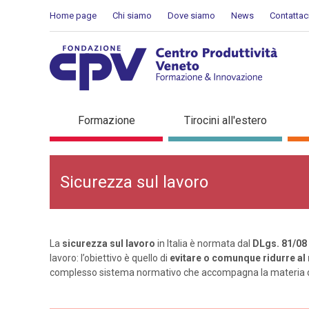
Salta al Contenuto
Home page
Chi siamo
Dove siamo
News
Contattac
Sicurezza sul lavoro
Formazione
Tirocini all'estero
Sicurezza sul lavoro
La
sicurezza sul lavoro
in Italia è normata dal
DLgs. 81/08
lavoro: l’obiettivo è quello di
evitare o comunque ridurre al 
complesso sistema normativo che accompagna la materia del