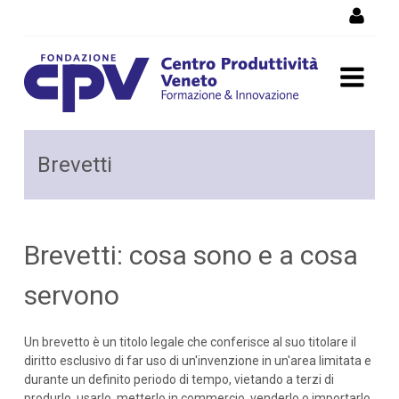
Salta al Contenuto
Brevetti: cosa sono e a cosa
Brevetti
servono
Brevetti: cosa sono e a cosa
servono
Un brevetto è un titolo legale che conferisce al suo titolare il
diritto esclusivo di far uso di un'invenzione in un'area limitata e
durante un definito periodo di tempo, vietando a terzi di
produrlo, usarlo, metterlo in commercio, venderlo o importarlo