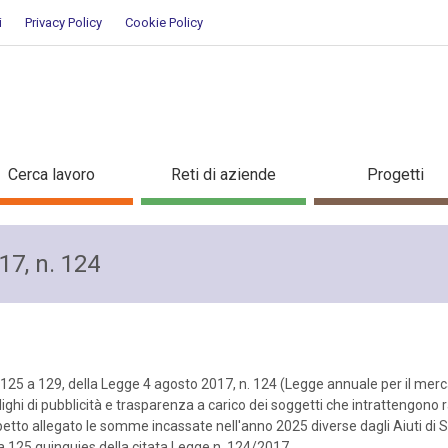
i
Privacy Policy
Cookie Policy
ente n124
Cerca lavoro
Reti di aziende
Progetti
7, n. 124
125 a 129, della Legge 4 agosto 2017, n. 124 (Legge annuale per il mercato
lighi di pubblicità e trasparenza a carico dei soggetti che intrattengon
to allegato le somme incassate nell'anno 2025 diverse dagli Aiuti di Stat
 125 quinquies della citata Legge n. 124/2017.