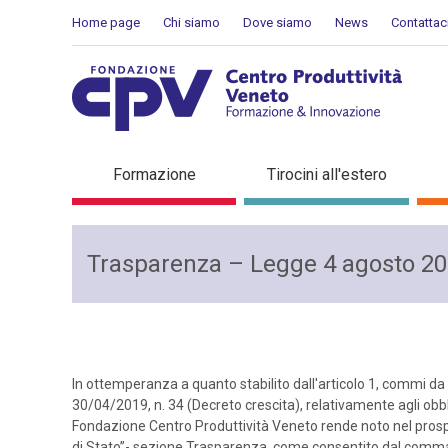
Salta al Contenuto
Home page
Chi siamo
Dove siamo
News
Contattac
Amministrazione Traspar
Formazione
Tirocini all'estero
Trasparenza – Legge 4 agosto 201
In ottemperanza a quanto stabilito dall'articolo 1, commi da 
30/04/2019, n. 34 (Decreto crescita), relativamente agli obb
Fondazione Centro Produttività Veneto rende noto nel prospet
di Stato”- sezione Trasparenza, come consentito dal comma