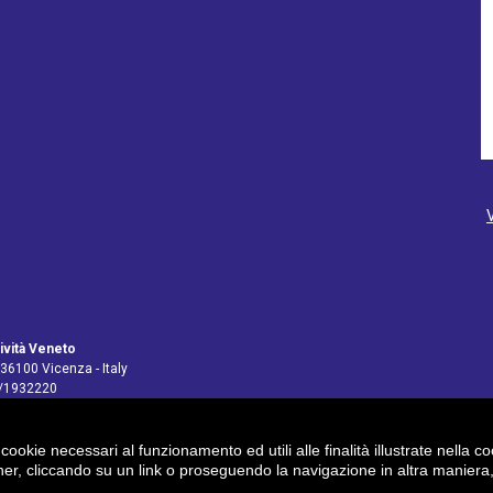
ività Veneto
 36100 Vicenza - Italy
4/1932220
 cookie necessari al funzionamento ed utili alle finalità illustrate nella 
pv@legalmail.it
r, cliccando su un link o proseguendo la navigazione in altra maniera, 