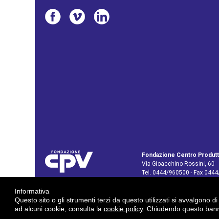
Fondazione Centro Produtt
Via Gioacchino Rossini, 60 -
Tel. 0444/960500 - Fax 044
C.F. e P. IVA: 02429800242
Informativa
E-mail:
info@cpv.org
Questo sito o gli strumenti terzi da questo utilizzati si avvalgono di
E-mail certificata PEC:
pec.c
ad alcuni cookie, consulta la
cookie policy
. Chiudendo questo banne