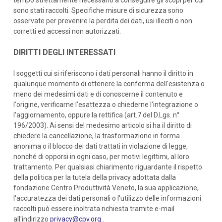
tempo strettamente necessario a conseguire gli scopi per cui
sono stati raccolti. Specifiche misure di sicurezza sono
osservate per prevenire la perdita dei dati, usi illeciti o non
corretti ed accessi non autorizzati.
DIRITTI DEGLI INTERESSATI
I soggetti cui si riferiscono i dati personali hanno il diritto in
qualunque momento di ottenere la conferma dell'esistenza o
meno dei medesimi dati e di conoscerne il contenuto e
l'origine, verificarne l'esattezza o chiederne l'integrazione o
l'aggiornamento, oppure la rettifica (art.7 del D.Lgs. n°
196/2003). Ai sensi del medesimo articolo si ha il diritto di
chiedere la cancellazione, la trasformazione in forma
anonima o il blocco dei dati trattati in violazione di legge,
nonché di opporsi in ogni caso, per motivi legittimi, al loro
trattamento. Per qualsiasi chiarimento riguardante il rispetto
della politica per la tutela della privacy adottata dalla
fondazione Centro Produttività Veneto, la sua applicazione,
l'accuratezza dei dati personali o l'utilizzo delle informazioni
raccolti può essere inoltrata richiesta tramite e-mail
all'indirizzo
privacy@cpv.org
.