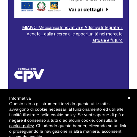
MIAIVO: Meccanica Innovativa e Additiva Integrata: il
Veneto - dalla ricerca alle opportunità nel mercato
attuale e futuro
Fondazione Centro Produttività Veneto
Via Gioacchino Rossini, 60 - 36100 Vicenza - Italy
×
Informativa
Tel. 0444/960500 - Fax 0444/1932220
Questo sito o gli strumenti terzi da questo utilizzati si
C.F. e P. IVA: 02429800242
avvalgono di cookie necessari al funzionamento ed utili alle
finalità illustrate nella cookie policy. Se vuoi saperne di più o
E-mail:
info@cpv.org
negare il consenso a tutti o ad alcuni cookie, consulta la
E-mail certificata PEC:
pec.cpv@legalmail.it
cookie policy
. Chiudendo questo banner, cliccando su un link
o proseguendo la navigazione in altra maniera, acconsenti
by
Gruppo 4 srl
all’uso dei cookie.