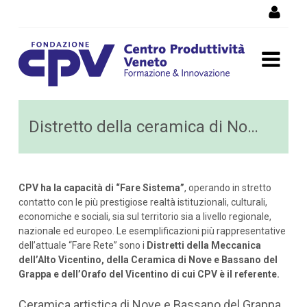
Salta al Contenuto
Distretto della ceramica di
Distretto della ceramica di Nove di Bassano del Grappa
Nove di Bassano del Grappa
CPV ha la capacità di “Fare Sistema”
, operando in stretto
contatto con le più prestigiose realtà istituzionali, culturali,
economiche e sociali, sia sul territorio sia a livello regionale,
nazionale ed europeo. Le esemplificazioni più rappresentative
dell’attuale “Fare Rete” sono i
Distretti della Meccanica
dell’Alto Vicentino, della Ceramica di Nove e Bassano del
Grappa e dell’Orafo del Vicentino di cui CPV è il referente.
Ceramica artistica di Nove e Bassano del Grappa