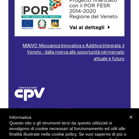
MIAIVO: Meccanica Innovativa e Additiva Integrata: il
Veneto - dalla ricerca alle opportunità nel mercato
attuale e futuro
Fondazione Centro Produttività Veneto
Via Gioacchino Rossini, 60 - 36100 Vicenza - Italy
×
Informativa
Tel. 0444/960500 - Fax 0444/1932220
Questo sito o gli strumenti terzi da questo utilizzati si
C.F. e P. IVA: 02429800242
avvalgono di cookie necessari al funzionamento ed utili alle
finalità illustrate nella cookie policy. Se vuoi saperne di più o
E-mail:
info@cpv.org