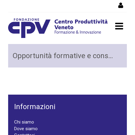
Salta al Contenuto
Opportunità formative e
Opportunità formative e consulenza
consulenza
Informazioni
Chi siamo
Dove siamo