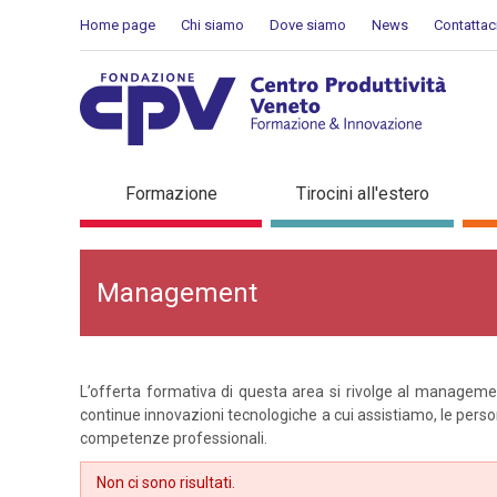
Salta al Contenuto
Home page
Chi siamo
Dove siamo
News
Contattac
Management
Formazione
Tirocini all'estero
Management
L’offerta formativa di questa area si rivolge al managemen
continue innovazioni tecnologiche a cui assistiamo, le person
competenze professionali.
Non ci sono risultati.