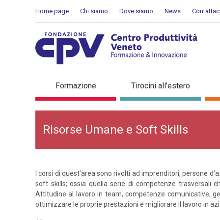
Salta al Contenuto
Home page
Chi siamo
Dove siamo
News
Contattac
Risorse Umane e Soft Skil
Formazione
Tirocini all'estero
Risorse Umane e Soft Skills
I corsi di quest’area sono rivolti ad imprenditori, persone d’
soft skills; ossia quella serie di competenze trasversali c
Attitudine al lavoro in team, competenze comunicative, ge
ottimizzare le proprie prestazioni e migliorare il lavoro in az