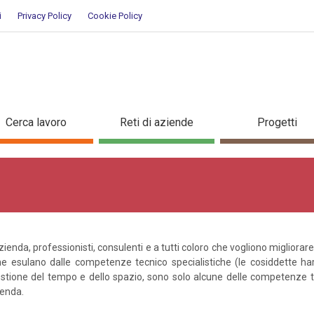
i
Privacy Policy
Cookie Policy
ls
Cerca lavoro
Reti di aziende
Progetti
azienda, professionisti, consulenti e a tutti coloro che vogliono migliora
he esulano dalle competenze tecnico specialistiche (le cosiddette hard 
stione del tempo e dello spazio, sono solo alcune delle competenze 
ienda.