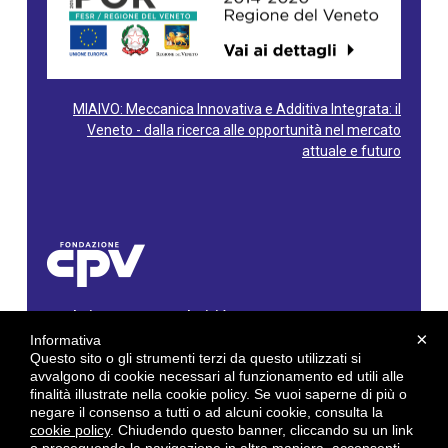
MIAIVO: Meccanica Innovativa e Additiva Integrata: il
Veneto - dalla ricerca alle opportunità nel mercato
attuale e futuro
Fondazione Centro Produttività Veneto
Via Gioacchino Rossini, 60 - 36100 Vicenza - Italy
×
Informativa
Tel. 0444/960500 - Fax 0444/1932220
Questo sito o gli strumenti terzi da questo utilizzati si
C.F. e P. IVA: 02429800242
avvalgono di cookie necessari al funzionamento ed utili alle
finalità illustrate nella cookie policy. Se vuoi saperne di più o
E-mail:
info@cpv.org
negare il consenso a tutti o ad alcuni cookie, consulta la
E-mail certificata PEC:
pec.cpv@legalmail.it
cookie policy
. Chiudendo questo banner, cliccando su un link