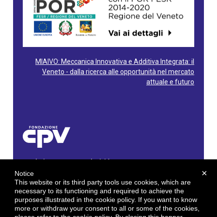
MIAIVO: Meccanica Innovativa e Additiva Integrata: il
Veneto - dalla ricerca alle opportunità nel mercato
attuale e futuro
Fondazione Centro Produttività Veneto
Via Gioacchino Rossini, 60 - 36100 Vicenza - Italy
×
Notice
Tel. 0444/960500 - Fax 0444/1932220
This website or its third party tools use cookies, which are
C.F. e P. IVA: 02429800242
necessary to its functioning and required to achieve the
purposes illustrated in the cookie policy. If you want to know
E-mail:
info@cpv.org
more or withdraw your consent to all or some of the cookies,
E-mail certificata PEC:
pec.cpv@legalmail.it