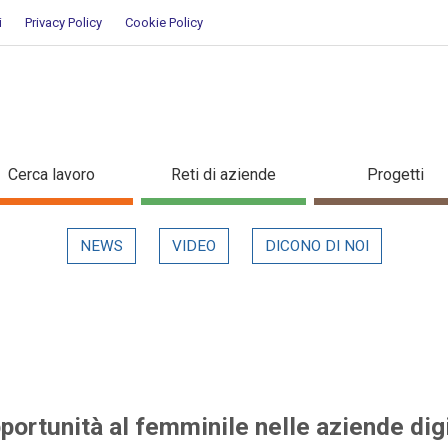
i
Privacy Policy
Cookie Policy
nuove opportunità al femminile n
Cerca lavoro
Reti di aziende
Progetti
in evidenza
NEWS
VIDEO
DICONO DI NOI
pportunità al femminile nelle aziende dig