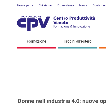
Skip to Content
Home page
Chi siamo
Dove siamo
News
Contattac
Donne nell'industria 4.0: 
Formazione
Tirocini all'estero
interconnesse - Dettaglio 
Donne nell'industria 4.0: nuove o