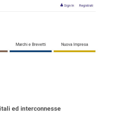
Sign In
Registrati
elle aziende digitali ed
Marchi e Brevetti
Nuova Impresa
itali ed interconnesse