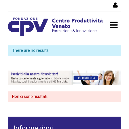
Skip to Content
Dettaglio corso di
There are no results.
formazione
Non ci sono risultati.
Informazioni