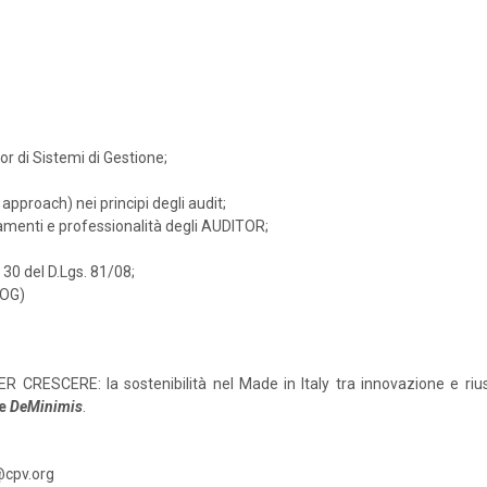
r di Sistemi di Gestione;
approach) nei principi degli audit;
rtamenti e professionalità degli AUDITOR;
. 30 del D.Lgs. 81/08;
MOG)
R CRESCERE: la sostenibilità nel Made in Italy tra innovazione e rius
e
DeMinimis
.
@cpv.org