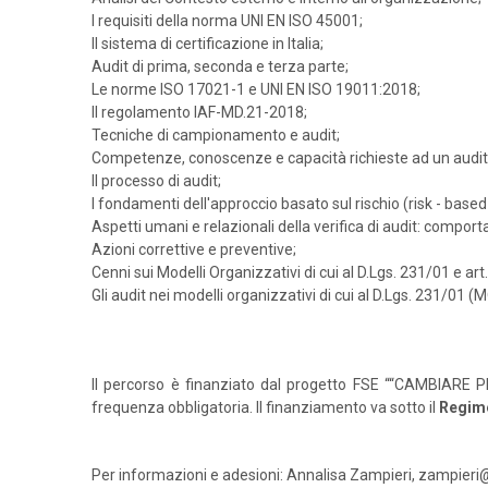
I requisiti della norma UNI EN ISO 45001;
Il sistema di certificazione in Italia;
Audit di prima, seconda e terza parte;
Le norme ISO 17021-1 e UNI EN ISO 19011:2018;
Il regolamento IAF-MD.21-2018;
Tecniche di campionamento e audit;
Competenze, conoscenze e capacità richieste ad un audito
Il processo di audit;
I fondamenti dell'approccio basato sul rischio (risk - based 
Aspetti umani e relazionali della verifica di audit: compo
Azioni correttive e preventive;
Cenni sui Modelli Organizzativi di cui al D.Lgs. 231/01 e art
Gli audit nei modelli organizzativi di cui al D.Lgs. 231/01 (
Il percorso è finanziato dal progetto FSE ““CAMBIARE PE
frequenza obbligatoria. Il finanziamento va sotto il
Regim
Per informazioni e adesioni: Annalisa Zampieri, zampieri