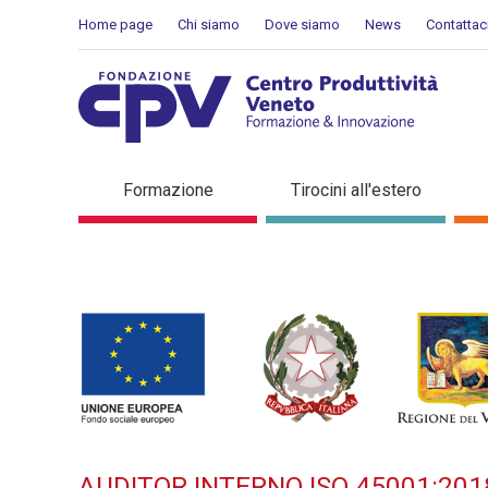
Skip to Content
Home page
Chi siamo
Dove siamo
News
Contattac
AUDITOR INTERNO ISO 45001
Formazione
Tirocini all'estero
formazione
AUDITOR INTERNO ISO 45001:201