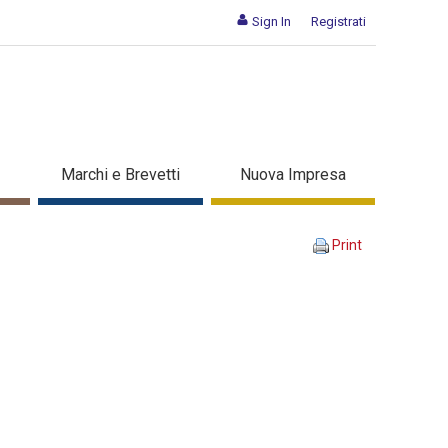
Sign In
Registrati
ccupati - Dettaglio corso di
Marchi e Brevetti
Nuova Impresa
Print