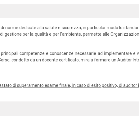
 di norme dedicate alla salute e sicurezza, in particolar modo lo stand
 di gestione per la qualità e per l’ambiente, permette alle Organizzazion
 le principali competenze e conoscenze necessarie ad implementare e veri
l Corso, condotto da un docente certificato, mira a formare un Auditor I
’attestato di superamento esame finale, in caso di esito positivo, di audit