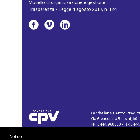
Modello di organizzazione e gestione
Trasparenza - Legge 4 agosto 2017, n. 124
Fondazione Centro Produtt
Via Gioacchino Rossini, 60 -
Tel. 0444/960500 - Fax 044
C.F. e P. IVA: 02429800242
Notice
E-mail:
info@cpv.org