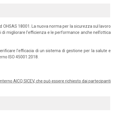
ard OHSAS 18001. La nuova norma per la sicurezza sul lavoro
i di migliorare l’efficienza e le performance anche nell’ottica
ficare l'efficacia di un sistema di gestione per la salute e
nterno ISO 45001:2018.
or interno AICQ SICEV, che può essere richiesto dai partecipanti