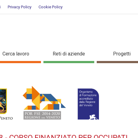
i
Privacy Policy
Cookie Policy
:2018 - Corso finanziato per o
Cerca lavoro
Reti di aziende
Progetti
8 - CORSO FINANZIATO PER OCCUPATI