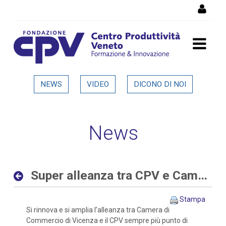
Salta al Contenuto
Super alleanza tra CPV e
NEWS
VIDEO
DICONO DI NOI
Camera di Commercio di
Vicenza - Dettaglio in
News
evidenza
Super alleanza tra CPV e Camera di Commercio di Vicenza
Stampa
Si rinnova e si amplia l’alleanza tra Camera di
Commercio di Vicenza e il CPV sempre più punto di