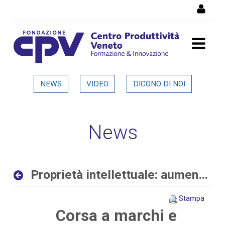
Salta al Contenuto
Proprietà intellettuale:
NEWS
VIDEO
DICONO DI NOI
aumentano le richieste
delle aziende allo sportello
News
del CPV - Dettaglio in
evidenza
Proprietà intellettuale: aumentano le richieste delle aziende allo sportello del CPV
Stampa
Corsa a marchi e