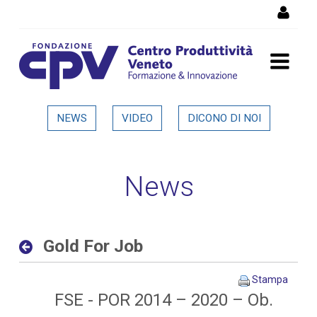
Salta al Contenuto
Gold For Job - Dettaglio in
NEWS
VIDEO
DICONO DI NOI
evidenza
News
Gold For Job
Stampa
FSE - POR 2014 – 2020 – Ob.