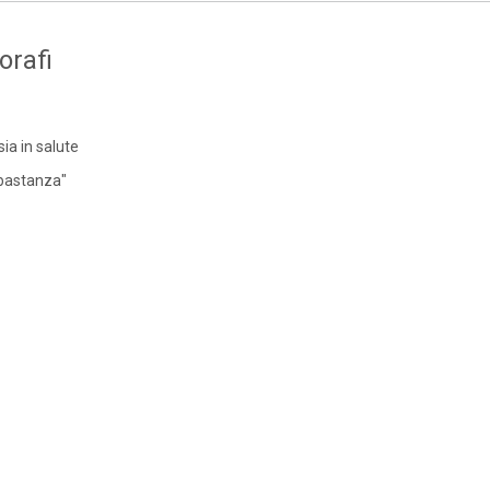
orafi
sia in salute
bbastanza"