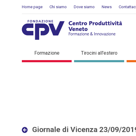
Salta al Contenuto
Home page
Chi siamo
Dove siamo
News
Contattac
Giornale di Vicenza 23/09
Formazione
Tirocini all'estero
Giornale di Vicenza 23/09/201