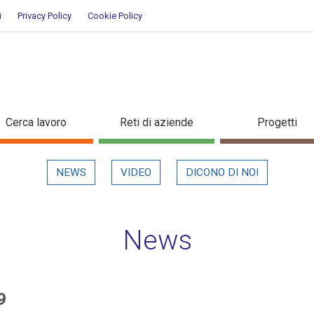
i
Privacy Policy
Cookie Policy
/2019 - Dettaglio in evidenza
Cerca lavoro
Reti di aziende
Progetti
NEWS
VIDEO
DICONO DI NOI
News
9