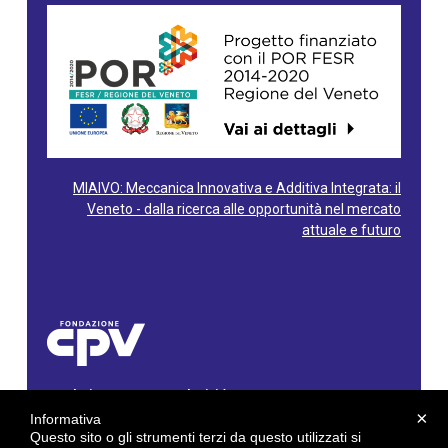
MIAIVO: Meccanica Innovativa e Additiva Integrata: il
Veneto - dalla ricerca alle opportunità nel mercato
attuale e futuro
Fondazione Centro Produttività Veneto
Via Gioacchino Rossini, 60 - 36100 Vicenza - Italy
×
Informativa
Tel. 0444/960500 - Fax 0444/1932220
Questo sito o gli strumenti terzi da questo utilizzati si