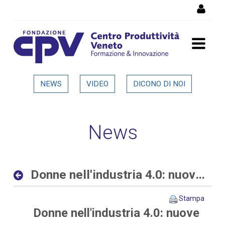
Salta al Contenuto
Donne nell'industria 4.0:
NEWS
VIDEO
DICONO DI NOI
nuove opportunità al
femminile nelle aziende
News
digitali ed interconnesse -
Dettaglio in evidenza
Donne nell'industria 4.0: nuove opportunità al femminile nelle aziende digitali ed interconnesse
Stampa
Donne nell'industria 4.0: nuove