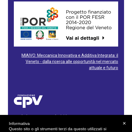
MIAIVO: Meccanica Innovativa e Additiva Integrata: il
Veneto - dalla ricerca alle opportunità nel mercato
attuale e futuro
Fondazione Centro Produttività Veneto
Via Gioacchino Rossini, 60 - 36100 Vicenza - Italy
×
Informativa
Tel. 0444/960500 - Fax 0444/1932220
Questo sito o gli strumenti terzi da questo utilizzati si