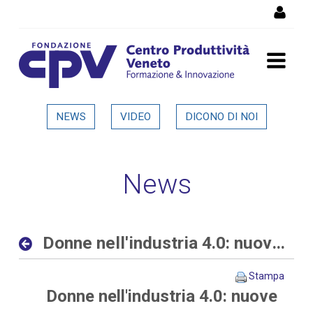
Salta al Contenuto
Donne nell'industria 4.0:
NEWS
VIDEO
DICONO DI NOI
nuove opportunità al
femminile nelle aziende
News
digitali ed interconnesse -
Dettaglio in evidenza
Donne nell'industria 4.0: nuove opportunità al femminile nelle aziende digitali ed interconnesse
Stampa
Donne nell'industria 4.0: nuove