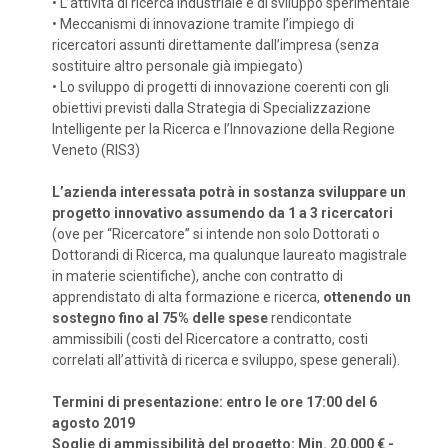
•
L’attività di ricerca industriale e di sviluppo sperimentale
•
Meccanismi di innovazione tramite l’impiego di
ricercatori assunti direttamente dall’impresa (senza
sostituire altro personale già impiegato)
•
Lo sviluppo di progetti di innovazione coerenti con gli
obiettivi previsti dalla Strategia di Specializzazione
Intelligente per la Ricerca e l’Innovazione della Regione
Veneto (RIS3)
L’azienda interessata potrà in sostanza sviluppare un
progetto innovativo assumendo da 1 a 3 ricercatori
(ove per “Ricercatore” si intende non solo Dottorati o
Dottorandi di Ricerca, ma qualunque laureato magistrale
in materie scientifiche), anche con contratto di
apprendistato di alta formazione e ricerca,
ottenendo un
sostegno fino al 75% delle spese
rendicontate
ammissibili (costi del Ricercatore a contratto, costi
correlati all’attività di ricerca e sviluppo, spese generali).
Termini di presentazione: entro le ore 17:00 del 6
agosto 2019
Soglie di ammissibilità del progetto: Min. 20.000 € -