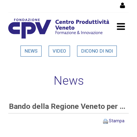
Salta al Contenuto
Bando della Regione Veneto
NEWS
VIDEO
DICONO DI NOI
per progetti di ricerca alle
imprese - Dettaglio in
News
evidenza
Bando della Regione Veneto per progetti di ricerca alle imprese
Stampa