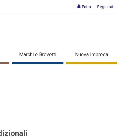
Entra
Registrati
tali che tradizionali -
Marchi e Brevetti
Nuova Impresa
izionali