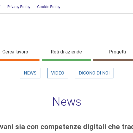
i
Privacy Policy
Cookie Policy
i giovani sia con competenze digi
Cerca lavoro
Reti di aziende
Progetti
NEWS
VIDEO
DICONO DI NOI
News
vani sia con competenze digitali che trad