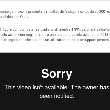
scorso gennaio, ha presentato i risultati dell’indagine condotta su 200 rea
ian Exhibition Group.
i figure con competenze tradizionali mentre il 39% cercherà saldatori 
 fatto assunzioni negli ultimi tre anni con una accelerazione nel 2018 s
i di categoria ma che saranno un utile strumento per sviluppare percorsi f