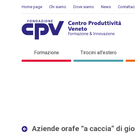
Salta al Contenuto
Home page
Chi siamo
Dove siamo
News
Contattac
Aziende orafe “a caccia” d
Formazione
Tirocini all'estero
Dettaglio in evidenza
Aziende orafe “a caccia” di gio