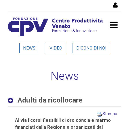
Salta al Contenuto
Adulti da ricollocare -
NEWS
VIDEO
DICONO DI NOI
Dettaglio in evidenza
News
Adulti da ricollocare
Stampa
Al via i corsi flessibili di oro concia e marmo
finanziati dalla Regione e organizzati dal