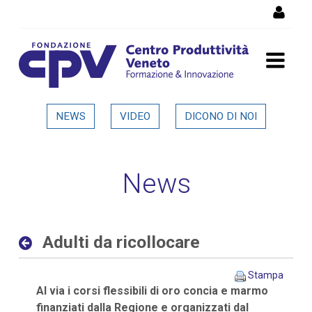
Salta al Contenuto
Adulti da ricollocare -
NEWS
VIDEO
DICONO DI NOI
Dettaglio in evidenza
News
Adulti da ricollocare
Stampa
Al via i corsi flessibili di oro concia e marmo
finanziati dalla Regione e organizzati dal