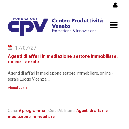
Salta al Contenuto
17/07/27
Dettaglio corso di
Agenti di affari in mediazione settore immobiliare,
formazione
online - serale
Agenti di affari in mediazione settore immobiliare, online -
serale Luogo Vicenza ...
Visualizza »
Corsi:
A programma
Corsi Abilitanti:
Agenti di affari e
mediazione immobiliare