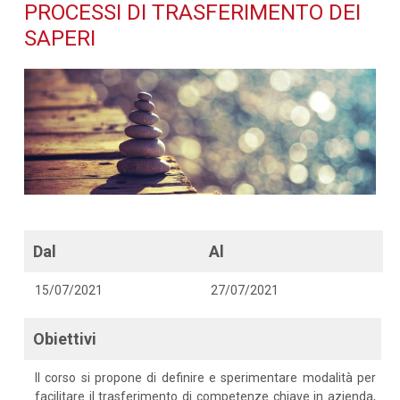
trasferimento dei saperi -
PROCESSI DI TRASFERIMENTO DEI
SAPERI
Dettaglio corso di
formazione
Dal
Al
15/07/2021
27/07/2021
Obiettivi
Il corso si propone di definire e sperimentare modalità per
facilitare il trasferimento di competenze chiave in azienda,