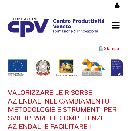
Salta al Contenuto
VALORIZZARE LE RISORSE
Stampa
AZIENDALI NEL
CAMBIAMENTO.
Metodologie e strumenti
VALORIZZARE LE RISORSE
per sviluppare le
AZIENDALI NEL CAMBIAMENTO.
competenze aziendali e
METODOLOGIE E STRUMENTI PER
SVILUPPARE LE COMPETENZE
facilitare i processi di
AZIENDALI E FACILITARE I