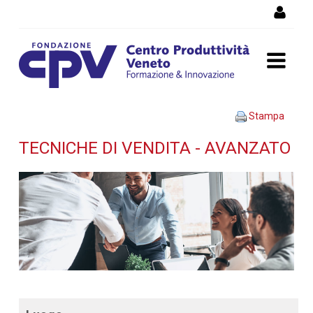
Salta al Contenuto
Tecniche di vendita -
Stampa
avanzato - Dettaglio corso
TECNICHE DI VENDITA - AVANZATO
di formazione