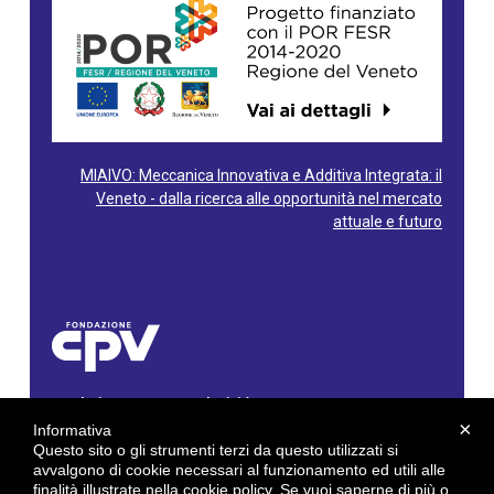
MIAIVO: Meccanica Innovativa e Additiva Integrata: il
Veneto - dalla ricerca alle opportunità nel mercato
attuale e futuro
Fondazione Centro Produttività Veneto
Via Gioacchino Rossini, 60 - 36100 Vicenza - Italy
×
Informativa
Tel. 0444/960500 - Fax 0444/1932220
Questo sito o gli strumenti terzi da questo utilizzati si
C.F. e P. IVA: 02429800242
avvalgono di cookie necessari al funzionamento ed utili alle
finalità illustrate nella cookie policy. Se vuoi saperne di più o
E-mail:
info@cpv.org