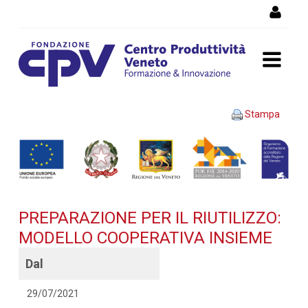
Salta al Contenuto
PREPARAZIONE PER IL
Stampa
RIUTILIZZO: MODELLO
COOPERATIVA INSIEME -
Dettaglio corso di
PREPARAZIONE PER IL RIUTILIZZO:
formazione
MODELLO COOPERATIVA INSIEME
Dal
29/07/2021