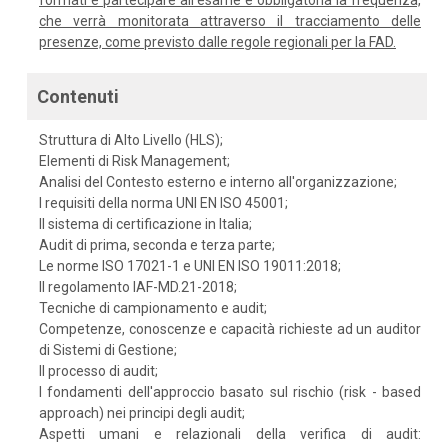
formati e partecipare all'esame è obbligatoria la frequenza,
che verrà monitorata attraverso il tracciamento delle
presenze, come previsto dalle regole regionali per la FAD.
Contenuti
Struttura di Alto Livello (HLS);
Elementi di Risk Management;
Analisi del Contesto esterno e interno all'organizzazione;
I requisiti della norma UNI EN ISO 45001;
Il sistema di certificazione in Italia;
Audit di prima, seconda e terza parte;
Le norme ISO 17021-1 e UNI EN ISO 19011:2018;
Il regolamento IAF-MD.21-2018;
Tecniche di campionamento e audit;
Competenze, conoscenze e capacità richieste ad un auditor
di Sistemi di Gestione;
Il processo di audit;
I fondamenti dell'approccio basato sul rischio (risk - based
approach) nei principi degli audit;
Aspetti umani e relazionali della verifica di audit: