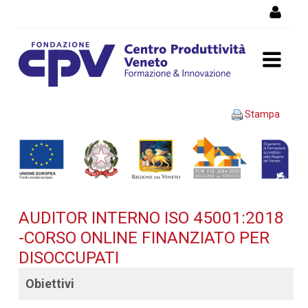
Salta al Contenuto
AUDITOR INTERNO ISO
Stampa
45001:2018 -Corso OnLine
finanziato per disoccupati -
Dettaglio corso di
AUDITOR INTERNO ISO 45001:2018
formazione
-CORSO ONLINE FINANZIATO PER
DISOCCUPATI
Obiettivi