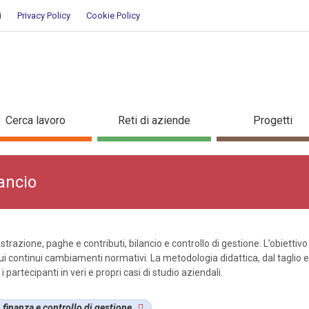
i
Privacy Policy
Cookie Policy
tà e bilancio
Cerca lavoro
Reti di aziende
Progetti
ancio
razione, paghe e contributi, bilancio e controllo di gestione. L’obiettiv
ui continui cambiamenti normativi. La metodologia didattica, dal taglio
i partecipanti in veri e propri casi di studio aziendali.
finanza e controllo di gestione
.