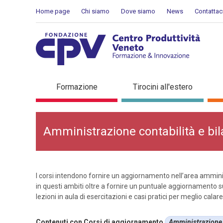
Salta al Contenuto
Home page
Chi siamo
Dove siamo
News
Contattac
Amministrazione, contabili
Formazione
Tirocini all'estero
Amministrazione contabilità e bil
I corsi intendono fornire un aggiornamento nell’area amminist
in questi ambiti oltre a fornire un puntuale aggiornamento s
lezioni in aula di esercitazioni e casi pratici per meglio calare 
Contenuti con Corsi di aggiornamento
Amministrazione, 