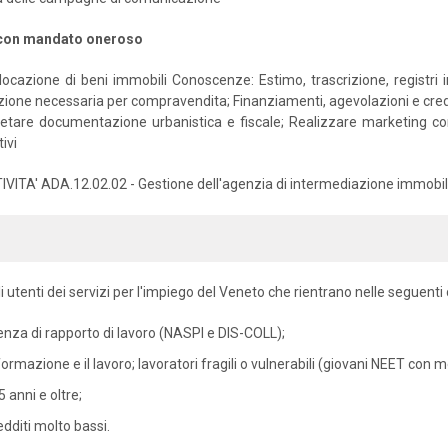
i con mandato oneroso
ocazione di beni immobili Conoscenze: Estimo, trascrizione, registri i
ione necessaria per compravendita; Finanziamenti, agevolazioni e credi
retare documentazione urbanistica e fiscale; Realizzare marketing co
ivi
IVITA' ADA.12.02.02 - Gestione dell'agenzia di intermediazione immobil
i utenti dei servizi per l'impiego del Veneto che rientrano nelle seguenti
senza di rapporto di lavoro (NASPI e DIS-COLL);
formazione e il lavoro; lavoratori fragili o vulnerabili (giovani NEET con 
 anni e oltre;
edditi molto bassi.