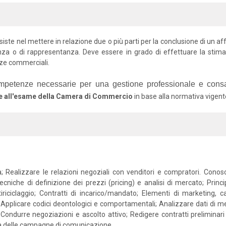
siste nel mettere in relazione due o più parti per la conclusione di un 
denza o di rappresentanza. Deve essere in grado di effettuare la sti
nze commerciali.
competenze necessarie per una gestione professionale e consap
e all'esame della Camera di Commercio
in base alla normativa vigent
; Realizzare le relazioni negoziali con venditori e compratori. Conoscen
Tecniche di definizione dei prezzi (pricing) e analisi di mercato; Pri
iriciclaggio; Contratti di incarico/mandato; Elementi di marketing, 
: Applicare codici deontologici e comportamentali; Analizzare dati di me
 Condurre negoziazioni e ascolto attivo; Redigere contratti preliminari
acia delle campagne di comunicazione