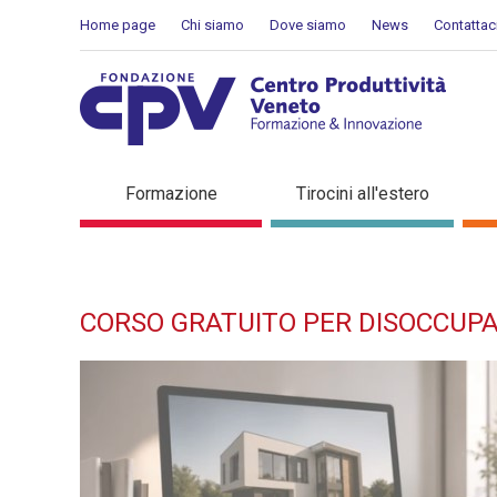
Salta al Contenuto
Home page
Chi siamo
Dove siamo
News
Contattac
Corso gratuito per disoc
Formazione
Tirocini all'estero
IMMOBILIARE - Dettaglio 
CORSO GRATUITO PER DISOCCUPAT