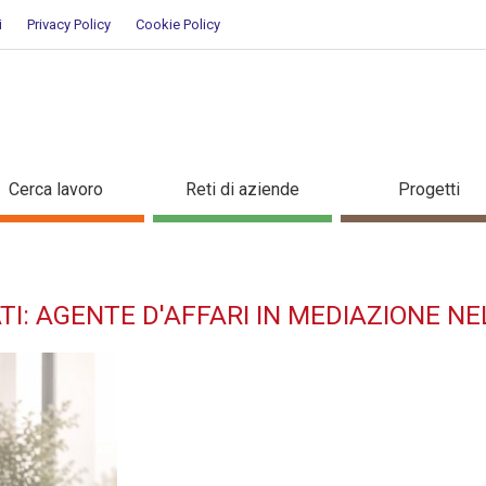
i
Privacy Policy
Cookie Policy
cupati: AGENTE D'AFFARI IN M
Cerca lavoro
Reti di aziende
Progetti
corso di formazione
I: AGENTE D'AFFARI IN MEDIAZIONE N