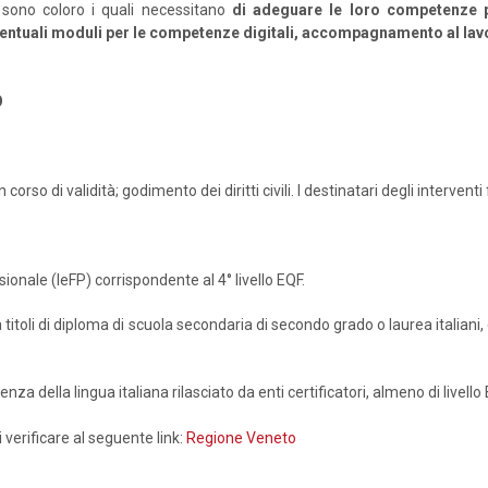
) sono coloro i quali necessitano
di adeguare le loro competenze pe
entuali moduli per le competenze digitali, accompagnamento al lav
O
orso di validità; godimento dei diritti civili. I destinatari degli interve
onale (IeFP) corrispondente al 4° livello EQF.
hi a titoli di diploma di scuola secondaria di secondo grado o laurea italia
nza della lingua italiana rilasciato da enti certificatori, almeno di livello 
di verificare al seguente link:
Regione Veneto