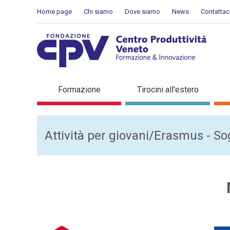
Salta al Contenuto
Home page
Chi siamo
Dove siamo
News
Contattac
Move2023
Formazione
Tirocini all'estero
Attività per giovani/Erasmus - Sog