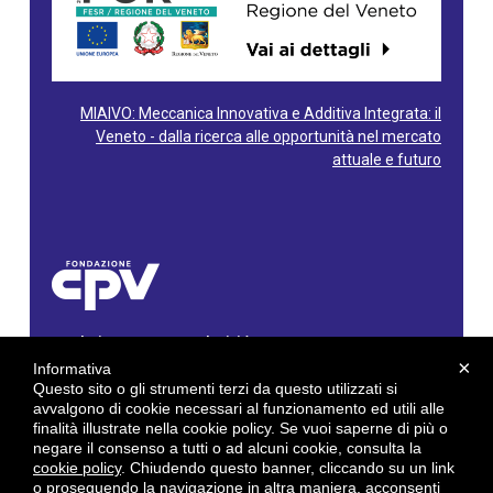
MIAIVO: Meccanica Innovativa e Additiva Integrata: il
Veneto - dalla ricerca alle opportunità nel mercato
attuale e futuro
Fondazione Centro Produttività Veneto
Via Gioacchino Rossini, 60 - 36100 Vicenza - Italy
×
Informativa
Tel. 0444/960500 - Fax 0444/1932220
Questo sito o gli strumenti terzi da questo utilizzati si
C.F. e P. IVA: 02429800242
avvalgono di cookie necessari al funzionamento ed utili alle
finalità illustrate nella cookie policy. Se vuoi saperne di più o
E-mail:
info@cpv.org
negare il consenso a tutti o ad alcuni cookie, consulta la
E-mail certificata PEC:
pec.cpv@legalmail.it
cookie policy
. Chiudendo questo banner, cliccando su un link
o proseguendo la navigazione in altra maniera, acconsenti