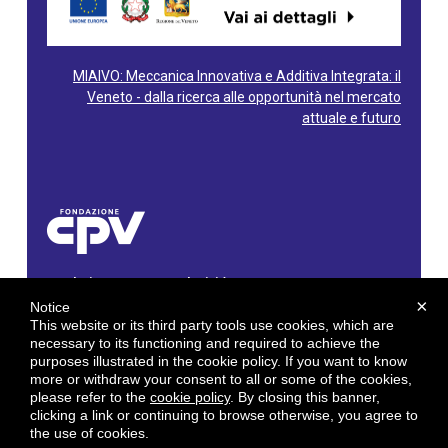
MIAIVO: Meccanica Innovativa e Additiva Integrata: il
Veneto - dalla ricerca alle opportunità nel mercato
attuale e futuro
Fondazione Centro Produttività Veneto
Via Gioacchino Rossini, 60 - 36100 Vicenza - Italy
×
Notice
Tel. 0444/960500 - Fax 0444/1932220
This website or its third party tools use cookies, which are
C.F. e P. IVA: 02429800242
necessary to its functioning and required to achieve the
purposes illustrated in the cookie policy. If you want to know
E-mail:
info@cpv.org
more or withdraw your consent to all or some of the cookies,
E-mail certificata PEC:
pec.cpv@legalmail.it
please refer to the
cookie policy
. By closing this banner,
clicking a link or continuing to browse otherwise, you agree to
by
Gruppo 4 srl
the use of cookies.