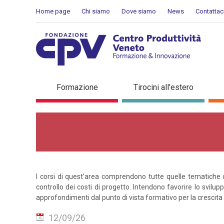
Skip to Content
Home page
Chi siamo
Dove siamo
News
Contattac
Operations
Formazione
Tirocini all'estero
I corsi di quest’area comprendono tutte quelle tematiche c
controllo dei costi di progetto. Intendono favorire lo svil
approfondimenti dal punto di vista formativo per la crescita
12/09/26