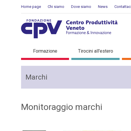
Skip to Content
Home page
Chi siamo
Dove siamo
News
Contattac
Monitoraggio marchi
Formazione
Tirocini all'estero
Marchi
Monitoraggio marchi