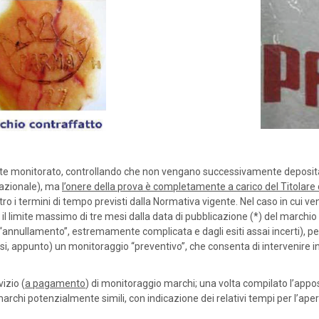
 monitorato, controllando che non vengano successivamente depositati ma
nazionale), ma
l’onere della prova è completamente a carico del Titolare
tro i termini di tempo previsti dalla Normativa vigente. Nel caso in cui v
limite massimo di tre mesi dalla data di pubblicazione (*) del marchio sul
 di “annullamento”, estremamente complicata e dagli esiti assai incerti), p
si, appunto) un monitoraggio “preventivo”, che consenta di intervenire in
izio (
a pagamento
) di monitoraggio marchi; una volta compilato l’appo
chi potenzialmente simili, con indicazione dei relativi tempi per l’ape