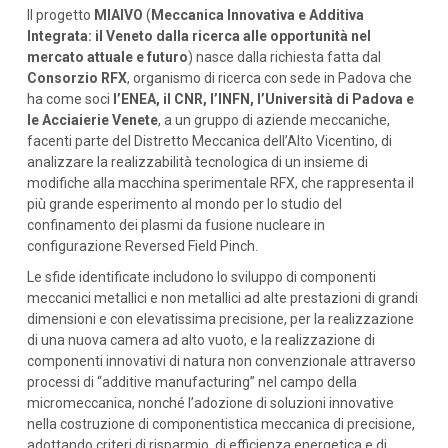
Il progetto
MIAIVO
(
Meccanica Innovativa e Additiva
Integrata: il Veneto dalla ricerca alle opportunità nel
mercato attuale e futuro
) nasce dalla richiesta fatta dal
Consorzio RFX
, organismo di ricerca con sede in Padova che
ha come soci
l’ENEA, il CNR, l’INFN, l’Università di Padova e
le Acciaierie Venete
, a un gruppo di aziende meccaniche,
facenti parte del Distretto Meccanica dell’Alto Vicentino, di
analizzare la realizzabilità tecnologica di un insieme di
modifiche alla macchina sperimentale RFX, che rappresenta il
più grande esperimento al mondo per lo studio del
confinamento dei plasmi da fusione nucleare in
configurazione Reversed Field Pinch.
Le sfide identificate includono lo sviluppo di componenti
meccanici metallici e non metallici ad alte prestazioni di grandi
dimensioni e con elevatissima precisione, per la realizzazione
di una nuova camera ad alto vuoto, e la realizzazione di
componenti innovativi di natura non convenzionale attraverso
processi di “additive manufacturing” nel campo della
micromeccanica, nonché l’adozione di soluzioni innovative
nella costruzione di componentistica meccanica di precisione,
adottando criteri di risparmio, di efficienza energetica e di