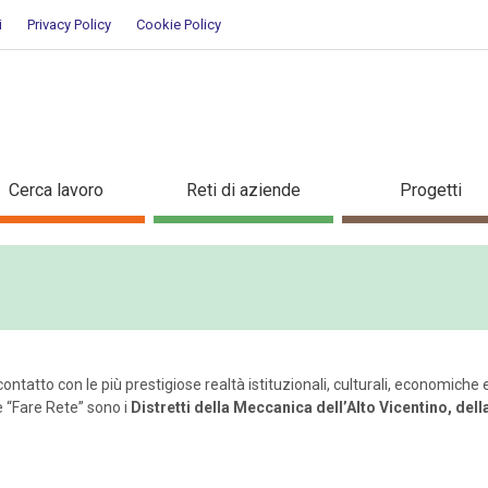
i
Privacy Policy
Cookie Policy
Cerca lavoro
Reti di aziende
Progetti
ontatto con le più prestigiose realtà istituzionali, culturali, economiche e s
e “Fare Rete” sono i
Distretti della Meccanica dell’Alto Vicentino, de