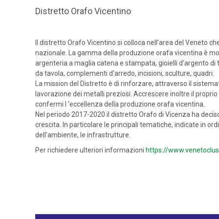
Distretto Orafo Vicentino
Il distretto Orafo Vicentino si colloca nell’area del Veneto 
nazionale. La gamma della produzione orafa vicentina è molto 
argenteria a maglia catena e stampata, gioielli d'argento di t
da tavola, complementi d'arredo, incisioni, sculture, quadri.
La mission del Distretto è di rinforzare, attraverso il sistem
lavorazione dei metalli preziosi. Accrescere inoltre il propr
confermi l ‘eccellenza della produzione orafa vicentina.
Nel periodo 2017-2020 il distretto Orafo di Vicenza ha deciso
crescita. In particolare le principali tematiche, indicate in o
dell’ambiente, le infrastrutture.
Per richiedere ulteriori informazioni
https://www.venetoclust