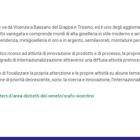
che va da Vicenza a Bassano del Grappa e Trissino, ed è uno degli agglome
variegata e comprende monili di alta gioielleria in stile moderno e antico
endenza, minigioielleria in oro e in argento, semilavorati, montature per 
atico ricorso ad attività di innovazione di prodotto e di processo, la prop
io grado di internazionalizzazione attraverso una diffusa attività promozi
 di focalizzare la propria attenzione e le proprie attività su alcune tem
rdine di priorità decrescente, sono: la ricerca e innovazione, l’internazio
ers.it/area-distretti-del-veneto/orafo-vicentino