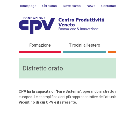
Skip to Content
Home page
Chi siamo
Dove siamo
News
Contattac
Distretto orafo
Formazione
Tirocini all'estero
Distretto orafo
CPV ha la capacità di “Fare Sistema”
, operando in stretto c
europeo. Le esemplificazioni più rappresentative dell’attual
Vicentino di cui CPV è il referente.