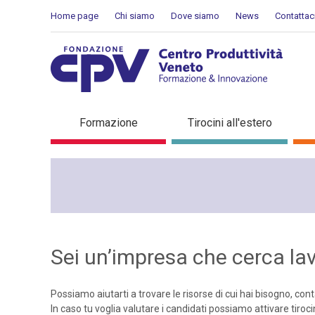
Skip to Content
Home page
Chi siamo
Dove siamo
News
Contattac
Aziende che cercano lavor
Formazione
Tirocini all'estero
Sei un’impresa che cerca la
Possiamo aiutarti a trovare le risorse di cui hai bisogno, conta
In caso tu voglia valutare i candidati possiamo attivare tiroc