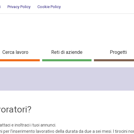
i
Privacy Policy
Cookie Policy
atori
Cerca lavoro
Reti di aziende
Progetti
voratori?
ttaci e inoltraci i tuoi annunci.
ini per l’inserimento lavorativo della durata da due a sei mesi. I tirocin