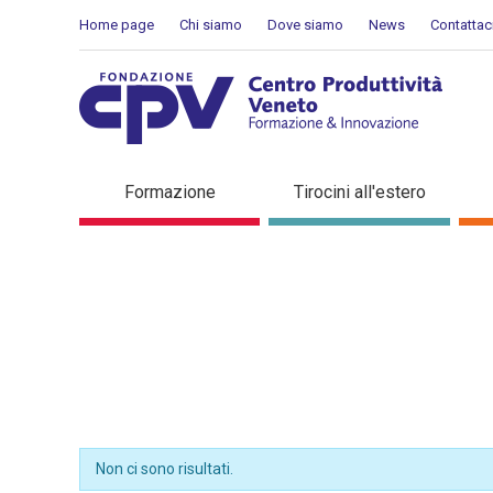
Salta al Contenuto
Home page
Chi siamo
Dove siamo
News
Contattac
Dettaglio in evidenza
Formazione
Tirocini all'estero
Non ci sono risultati.