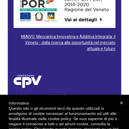
MIAIVO: Meccanica Innovativa e Additiva Integrata: il
Veneto - dalla ricerca alle opportunità nel mercato
attuale e futuro
Fondazione Centro Produttività Veneto
Via Gioacchino Rossini, 60 - 36100 Vicenza - Italy
×
Informativa
Tel. 0444/960500 - Fax 0444/1932220
Questo sito o gli strumenti terzi da questo utilizzati si
C.F. e P. IVA: 02429800242
avvalgono di cookie necessari al funzionamento ed utili alle
finalità illustrate nella cookie policy. Se vuoi saperne di più o
E-mail:
info@cpv.org
negare il consenso a tutti o ad alcuni cookie, consulta la
E-mail certificata PEC:
pec.cpv@legalmail.it