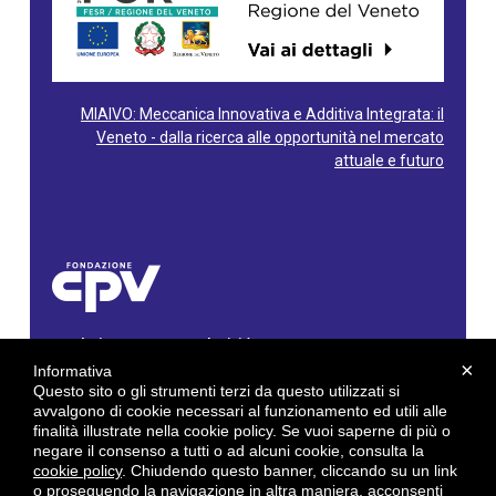
MIAIVO: Meccanica Innovativa e Additiva Integrata: il
Veneto - dalla ricerca alle opportunità nel mercato
attuale e futuro
Fondazione Centro Produttività Veneto
Via Gioacchino Rossini, 60 - 36100 Vicenza - Italy
×
Informativa
Tel. 0444/960500 - Fax 0444/1932220
Questo sito o gli strumenti terzi da questo utilizzati si
C.F. e P. IVA: 02429800242
avvalgono di cookie necessari al funzionamento ed utili alle
finalità illustrate nella cookie policy. Se vuoi saperne di più o
E-mail:
info@cpv.org
negare il consenso a tutti o ad alcuni cookie, consulta la
E-mail certificata PEC:
pec.cpv@legalmail.it
cookie policy
. Chiudendo questo banner, cliccando su un link
o proseguendo la navigazione in altra maniera, acconsenti