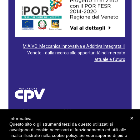
MIAIVO: Meccanica Innovativa e Additiva Integrata: il
Veneto - dalla ricerca alle opportunità nel mercato
attuale e futuro
Fondazione Centro Produttività Veneto
Via Gioacchino Rossini, 60 - 36100 Vicenza - Italy
×
Informativa
Tel. 0444/960500 - Fax 0444/1932220
Questo sito o gli strumenti terzi da questo utilizzati si
C.F. e P. IVA: 02429800242
avvalgono di cookie necessari al funzionamento ed utili alle
finalità illustrate nella cookie policy. Se vuoi saperne di più o
E-mail:
info@cpv.org