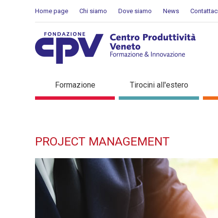
Salta al Contenuto
Home page
Chi siamo
Dove siamo
News
Contattac
Project management - Det
Formazione
Tirocini all'estero
PROJECT MANAGEMENT