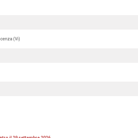
icenza (Vi)
entro il 29 settembre 2026