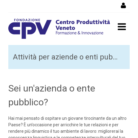
Salta al Contenuto
Tirocinanti da altri paesi e
Attività per aziende o enti pubbici
viaggi all'estero
Sei un'azienda o ente
pubblico?
Hai mai pensato di ospitare un giovane tirocinante da un altro
Paese? È un’occasione per arricchire le tue relazioni e per
rendere più dinamico il tuo ambiente di lavoro: migliorerai la
conoscenza linguistica e le competenze interculturali del tuo