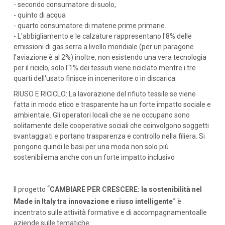
- secondo consumatore di suolo,
- quinto di acqua
- quarto consumatore di materie prime primarie.
- L'abbigliamento e le calzature rappresentano l'8% delle
emissioni di gas serra a livello mondiale (per un paragone
l'aviazione è al 2%) inoltre, non esistendo una vera tecnologia
per il riciclo, solo l'1% dei tessuti viene riciclato mentre i tre
quarti dell'usato finisce in inceneritore o in discarica.
RIUSO E RICICLO: La lavorazione del rifiuto tessile se viene
fatta in modo etico e trasparente ha un forte impatto sociale e
ambientale. Gli operatori locali che se ne occupano sono
solitamente delle cooperative sociali che coinvolgono soggetti
svantaggiati e portano trasparenza e controllo nella filiera. Si
pongono quindi le basi per una moda non solo più
sostenibilema anche con un forte impatto inclusivo
“
Il progetto
CAMBIARE PER CRESCERE: la sostenibilità nel
”
Made in Italy tra innovazione e riuso intelligente
è
incentrato sulle attività formative e di accompagnamentoalle
aziende sulle tematiche: