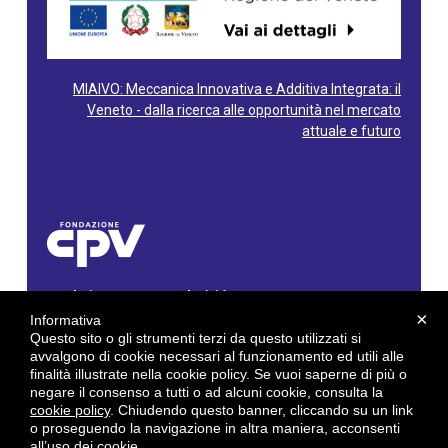
MIAIVO: Meccanica Innovativa e Additiva Integrata: il
Veneto - dalla ricerca alle opportunità nel mercato
attuale e futuro
Fondazione Centro Produttività Veneto
Via Gioacchino Rossini, 60 - 36100 Vicenza - Italy
×
Informativa
Tel. 0444/960500 - Fax 0444/1932220
Questo sito o gli strumenti terzi da questo utilizzati si
C.F. e P. IVA: 02429800242
avvalgono di cookie necessari al funzionamento ed utili alle
finalità illustrate nella cookie policy. Se vuoi saperne di più o
E-mail:
info@cpv.org
negare il consenso a tutti o ad alcuni cookie, consulta la
E-mail certificata PEC:
pec.cpv@legalmail.it
cookie policy
. Chiudendo questo banner, cliccando su un link
o proseguendo la navigazione in altra maniera, acconsenti
by
Gruppo 4 srl
all’uso dei cookie.