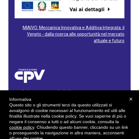
MIAIVO: Meccanica Innovativa e Additiva Integrata: il
Veneto - dalla ricerca alle opportunità nel mercato
attuale e futuro
Fondazione Centro Produttività Veneto
Via Gioacchino Rossini, 60 - 36100 Vicenza - Italy
×
Informativa
Tel. 0444/960500 - Fax 0444/1932220
Questo sito o gli strumenti terzi da questo utilizzati si
C.F. e P. IVA: 02429800242
avvalgono di cookie necessari al funzionamento ed utili alle
finalità illustrate nella cookie policy. Se vuoi saperne di più o
E-mail:
info@cpv.org
negare il consenso a tutti o ad alcuni cookie, consulta la
E-mail certificata PEC:
pec.cpv@legalmail.it
cookie policy
. Chiudendo questo banner, cliccando su un link
o proseguendo la navigazione in altra maniera, acconsenti
by
Gruppo 4 srl
all’uso dei cookie.