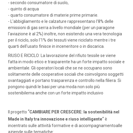
- secondo consumatore di suolo,
- quinto di acqua
- quarto consumatore di materie prime primarie.
- L'abbigliamento e le calzature rappresentano l'8% delle
emissioni di gas serra a livello mondiale (per un paragone
l'aviazione è al 2%) inoltre, non esistendo una vera tecnologia
per il riciclo, solo l'1% dei tessuti viene riciclato mentre i tre
quarti dell'usato finisce in inceneritore o in discarica.
RIUSO E RICICLO: La lavorazione del rifiuto tessile se viene
fatta in modo etico e trasparente ha un forte impatto sociale e
ambientale. Gli operatori locali che se ne occupano sono
solitamente delle cooperative sociali che coinvolgono soggetti
svantaggiati e portano trasparenza e controllo nella filiera. Si
pongono quindi le basi per una moda non solo più
sostenibilema anche con un forte impatto inclusivo
“
Il progetto
CAMBIARE PER CRESCERE: la sostenibilità nel
”
Made in Italy tra innovazione e riuso intelligente
è
incentrato sulle attività formative e di accompagnamentoalle
aziende sulle tematiche: