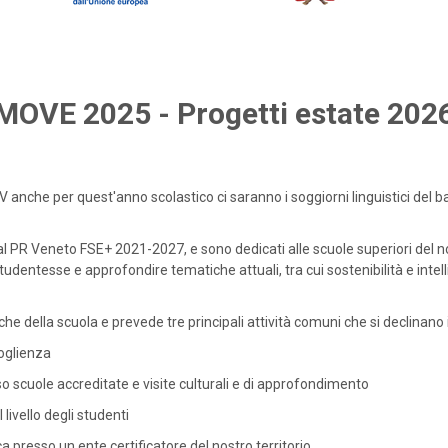
MOVE 2025 - Progetti estate 202
CPV anche per quest'anno scolastico ci saranno i soggiorni linguistici de
 PR Veneto FSE+ 2021-2027, e sono dedicati alle scuole superiori del nostr
udentesse e approfondire tematiche attuali, tra cui sostenibilità e intelli
he della scuola e prevede tre principali attività comuni che si declinano
coglienza
so scuole accreditate e visite culturali e di approfondimento
 livello degli studenti
ca presso un ente certificatore del nostro territorio.