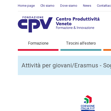
Salta al Contenuto
Home page
Chi siamo
Dove siamo
News
Contattac
Soggiorni linguistici
Formazione
Tirocini all'estero
Attività per giovani/Erasmus - Sog